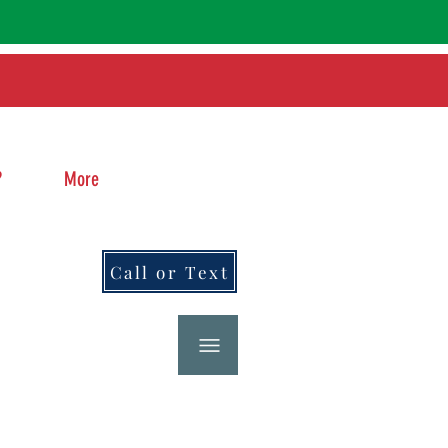
?
More
Call or Text