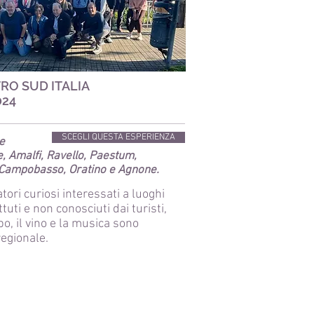
RO SUD ITALIA
024
SCEGLI QUESTA ESPERIENZA
e
e, Amalfi, Ravello, Paestum,
, Campobasso, Oratino e Agnone.
tori curiosi interessati a luoghi
ttuti e non conosciuti dai turisti,
ibo, il vino e la musica sono
regionale.