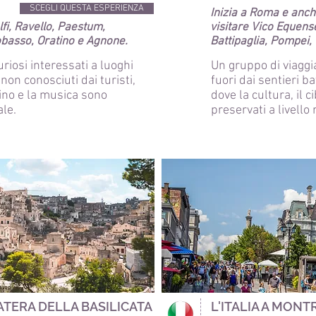
SCEGLI QUESTA ESPERIENZA
Inizia a Roma e
anch
fi, Ravello, Paestum,
visitare Vico Equens
basso, Oratino e Agnone.
Battipaglia, Pompei
uriosi interessati a luoghi
Un gruppo di viaggia
 non conosciuti dai turisti,
fuori dai sentieri ba
 vino e la musica sono
dove la cultura, il c
ale.
preservati a livello 
MATERA DELLA BASILICATA
L'ITALIA A MONT