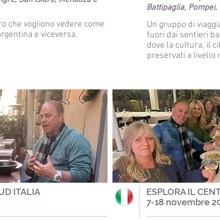
Tigre, San Isidro, Mendoza e
Battipaglia, Pompei
oro che vogliono vedere come
Un gruppo di viaggia
 argentina e viceversa.
fuori dai sentieri ba
dove la cultura, il c
preservati a livello 
UD ITALIA
ESPLORA IL CENT
7-18 novembre 2