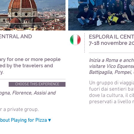
ENTRAL AND
ESPLORA IL CENT
7-18 novembre 2
rary for one or more people
Inizia a Roma e
anch
ied by the travelers and
visitare Vico Equens
y.
Battipaglia, Pompei
Un gruppo di viaggia
CHOOSE THIS EXPERIENCE
fuori dai sentieri ba
gna, Florence, Assisi and
dove la cultura, il c
preservati a livello 
 a private group.
out Playing for Pizza ▾