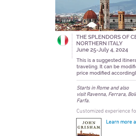
THE SPLENDORS OF C
NORTHERN ITALY
June 25-July 4, 2024
This is a suggested itine
traveling. It can be modif
price modified accordingl
Starts in Rome and also
visit
Ravenna, Ferrara, Bolo
Farfa.
Customized experience for
Learn more ab