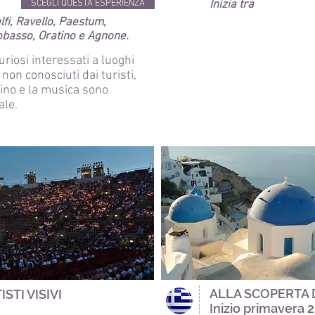
SCEGLI QUESTA ESPERIENZA
Inizia tra
fi, Ravello, Paestum,
obasso, Oratino e Agnone.
uriosi interessati a luoghi
 non conosciuti dai turisti,
l vino e la musica sono
ale.
ALLA SCOPERTA 
STI VISIVI
Inizio primavera 