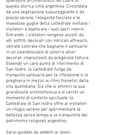
splendore architettonico nel cuore di
questa storica città argentina. Circondata
da una vegetazione lussureggiante e da
piazze serene, l'elegante facciata e le
maestose guglie della cattedrale invitano i
visitatori a esplorare i suoi sacri interni.
Entrando, i visitatori vengono accolti da
alti soffitti decorati con intricati affreschi,
vetrate colorate che bagnano il santuario
in un caleidoscopio di colori e altari
decorati impreziositi da pregevole fattura.
Essendo un caro punto di riferimento di
San Isidro, la cattedrale funge da
tranquillo santuario per la riflessione e la
preghiera in mezzo ai ritmi frenetici della
vita quotidiana. Sia che si ammiri la sua
grandiosità architettonica o si cerchi un
momento di conforto spirituale, la
Cattedrale di San Isidro offre ai visitatori
un rifugio sereno per sperimentare la
bellezza senza tempo e la tranquillità del
patrimonio religioso argentino.
Sarai guidato da addetti ai lavori