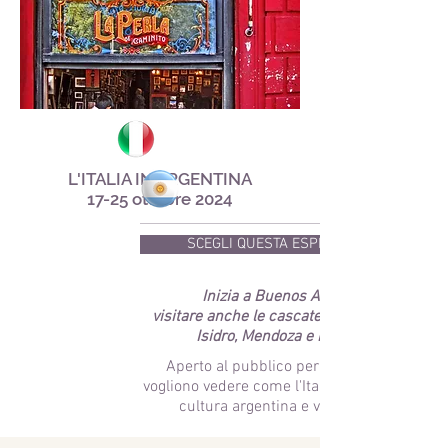
L'ITALIA IN ARGENTINA
17-25 ottobre 2024
SCEGLI QUESTA ESPERIENZA
Inizia a Buenos Aires e
visitare anche le cascate di Tigre, San
Isidro, Mendoza e Iguaza.
Aperto al pubblico per coloro che
vogliono vedere come l'Italia influenza la
cultura argentina e viceversa.